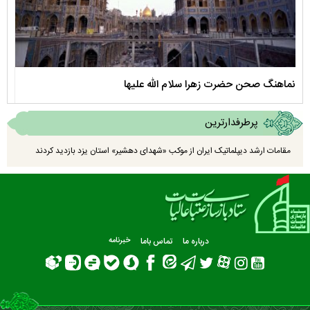
نماهنگ صحن حضرت زهرا سلام الله علیها
مستن
پرطرفدارترین
مقامات ارشد دیپلماتیک ایران از موکب «شهدای دهشیر» استان یزد بازدید کردند
درباره ما
تماس باما
خبرنامه