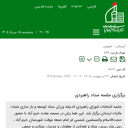
فارسی
العربیة
سایت قدیمی
english
۳۸ : ۲۱
|
پنجشنبه ۱۵ مرداد ۱۴۰۵
لرستان
»
عمومی
تعداد بازدید:
۲۴۹
پ
کد خبر:
۹۸۶۷
تاریخ انتشار:
۲۶ ارديبهشت ۱۴۰۵ - ۱۱:۰۴ -
26 February 1405
برگزاری جلسه ستاد راهبردی
جلسه انتخابات شورای راهبردی اندیشه ورزان ستاد توسعه و باز سازی عتبات
عالیات لرستان برگزار شد. این هما یش در مسجد بعثت خرم آباد با حضور
حجت‌الاسلام والمسلمین شمسی فر امام جمعه موقت شهرستان خرم آباد ،
زینی وند رییس ستاد و تعدادی از معاونان و مدیران ستادی و جمعی